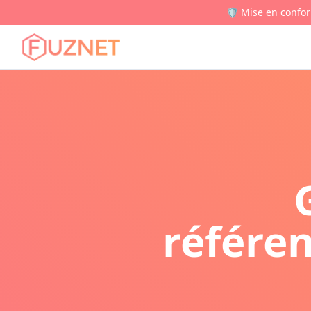
🛡️ Mise en confor
référen