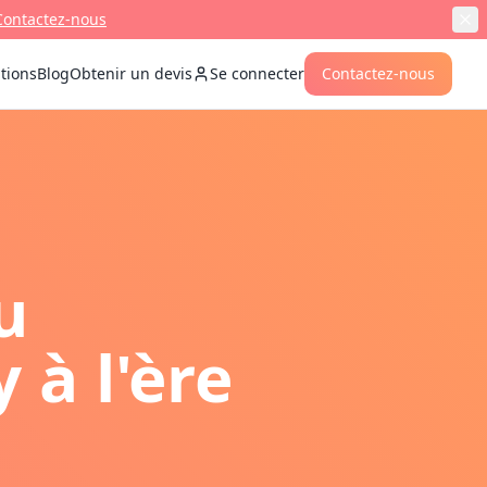
Contactez-nous
ations
Blog
Obtenir un devis
Se connecter
Contactez-nous
u
 à l'ère