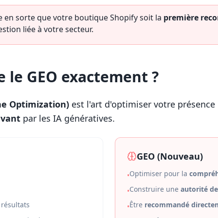
e en sorte que votre boutique Shopify soit la
première re
stion liée à votre secteur.
e le GEO exactement ?
e Optimization)
est l'art d'optimiser votre présence
avant
par les IA génératives.
GEO (Nouveau)
Optimiser pour la
compréh
•
Construire une
autorité d
•
 résultats
Être
recommandé directe
•