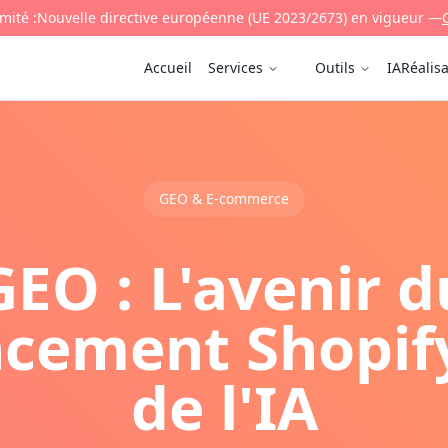
mité :
Nouvelle directive européenne (UE 2023/2673) en vigueur —
Accueil
Services
Outils
IA
Réalis
GEO & E-commerce
GEO : L'avenir d
cement Shopify
de l'IA