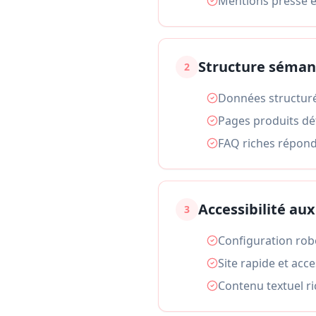
Mentions presse et
Structure séman
2
Données structur
Pages produits dé
FAQ riches répond
Accessibilité aux
3
Configuration robo
Site rapide et acc
Contenu textuel r